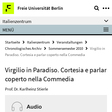
Springe
Service-
Freie Universität Berlin
direkt
Navigation
zu
Italienzentrum
Inhalt
MENÜ
Startseite
Italienzentrum
Veranstaltungen
Chronologisches Archiv
Sommersemester 2010
Virgilio in
Paradiso. Cortesia e parlar coperto nella Commedia
Virgilio in Paradiso. Cortesia e parlar
coperto nella Commedia
Prof. Dr. Karlheinz Stierle