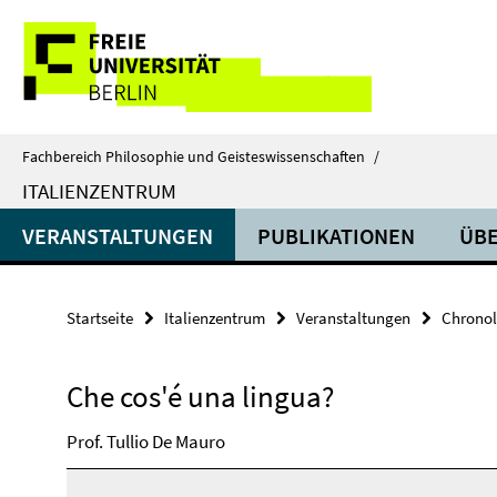
Springe
Service-
direkt
zu
Navigation
Inhalt
Fachbereich Philosophie und Geisteswissenschaften
/
ITALIENZENTRUM
VERANSTALTUNGEN
PUBLIKATIONEN
ÜBE
Startseite
Italienzentrum
Veranstaltungen
Chronol
Che cos'é una lingua?
Prof. Tullio De Mauro