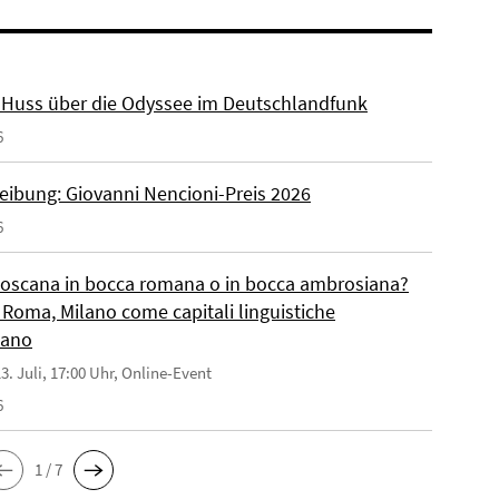
r. Huss über die Odyssee im Deutschlandfunk
6
eibung: Giovanni Nencioni-Preis 2026
6
toscana in bocca romana o in bocca ambrosiana?
 Roma, Milano come capitali linguistiche
liano
3. Juli, 17:00 Uhr, Online-Event
6
1 / 7