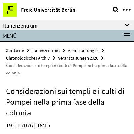
Springe
Service-
Freie Universität Berlin
direkt
Navigation
zu
Italienzentrum
Inhalt
MENÜ
Startseite
Italienzentrum
Veranstaltungen
Chronologisches Archiv
Veranstaltungen 2026
Considerazioni sui templi e i culti di Pompei nella prima fase della
colonia
Considerazioni sui templi e i culti di
Pompei nella prima fase della
colonia
19.01.2026 | 18:15