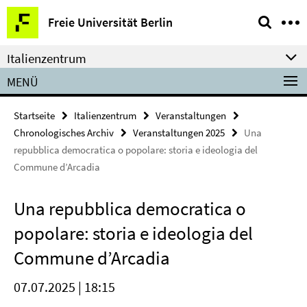
Springe
Service-
Freie Universität Berlin
direkt
Navigation
zu
Italienzentrum
Inhalt
MENÜ
Startseite
Italienzentrum
Veranstaltungen
Chronologisches Archiv
Veranstaltungen 2025
Una
repubblica democratica o popolare: storia e ideologia del
Commune d’Arcadia
Una repubblica democratica o
popolare: storia e ideologia del
Commune d’Arcadia
07.07.2025 | 18:15