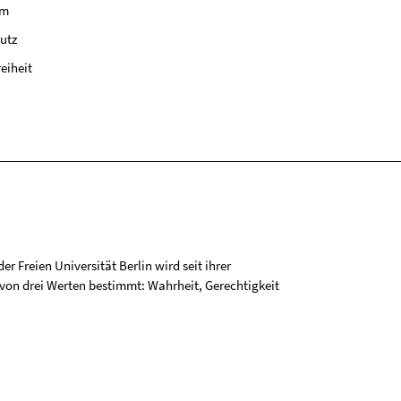
um
utz
reiheit
r Freien Universität Berlin wird seit ihrer
on drei Werten bestimmt: Wahrheit, Gerechtigkeit