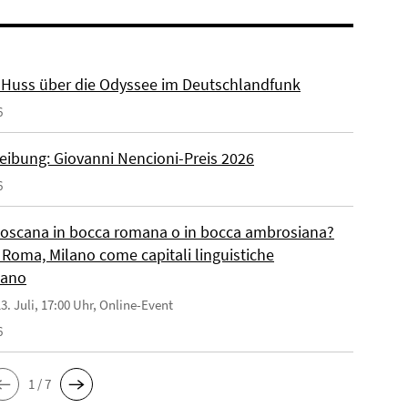
r. Huss über die Odyssee im Deutschlandfunk
6
eibung: Giovanni Nencioni-Preis 2026
6
toscana in bocca romana o in bocca ambrosiana?
 Roma, Milano come capitali linguistiche
liano
3. Juli, 17:00 Uhr, Online-Event
6
1 / 7