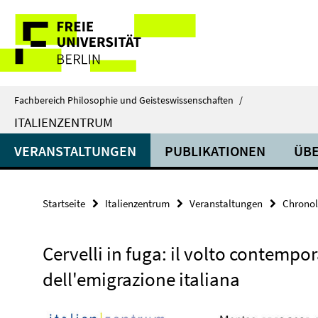
Springe
Service-
direkt
zu
Navigation
Inhalt
Fachbereich Philosophie und Geisteswissenschaften
/
ITALIENZENTRUM
VERANSTALTUNGEN
PUBLIKATIONEN
ÜBE
Startseite
Italienzentrum
Veranstaltungen
Chronol
Cervelli in fuga: il volto contempo
dell'emigrazione italiana