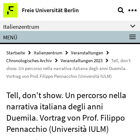
Springe
Service-
Freie Universität Berlin
direkt
Navigation
zu
Italienzentrum
Inhalt
MENÜ
Startseite
Italienzentrum
Veranstaltungen
Chronologisches Archiv
Veranstaltungen 2023
Tell, don't
show. Un percorso nella narrativa italiana degli anni Duemila.
Vortrag von Prof. Filippo Pennacchio (Università IULM)
Tell, don't show. Un percorso nella
narrativa italiana degli anni
Duemila. Vortrag von Prof. Filippo
Pennacchio (Università IULM)