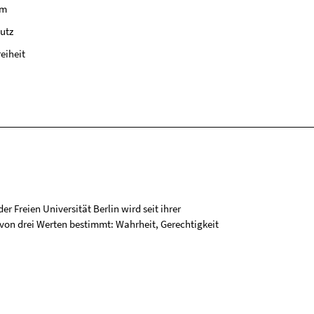
um
utz
reiheit
r Freien Universität Berlin wird seit ihrer
on drei Werten bestimmt: Wahrheit, Gerechtigkeit