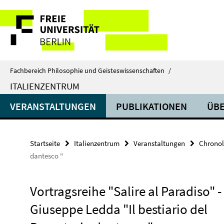
Springe
Service-
direkt
zu
Navigation
Inhalt
Fachbereich Philosophie und Geisteswissenschaften
/
ITALIENZENTRUM
VERANSTALTUNGEN
PUBLIKATIONEN
ÜBE
Startseite
Italienzentrum
Veranstaltungen
Chronol
dantesco "
Vortragsreihe "Salire al Paradiso" -
Giuseppe Ledda "Il bestiario del