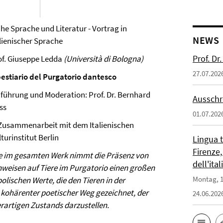
ihe Sprache und Literatur - Vortrag in
NEWS
alienischer Sprache
Prof. D
of. Giuseppe Ledda
(Università di Bologna)
27.07.202
 bestiario del Purgatorio dantesco
nführung und Moderation: Prof. Dr. Bernhard
Ausschr
ss
01.07.202
 Zusammenarbeit mit dem Italienischen
turinstitut Berlin
Lingua 
Firenze,
e im gesamten Werk nimmt die Präsenz von
dell'ita
nweisen auf Tiere im Purgatorio einen großen
Montag, 1
lischen Werte, die den Tieren in der
n kohärenter poetischer Weg gezeichnet, der
24.06.202
rartigen Zustands darzustellen.