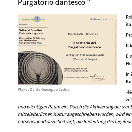
Purgatorio dantesco "
Re
it
Pr
Il
Ei
Hu
In
Kul
Plakat Dante Giuseppe Ledda
Wi
Hi
und wichtigen Raum ein. Durch die Aktivierung der symbo
mittelalterlichen Kultur zugeschrieben wurden, wird ei
entscheidend dazu beiträgt, die Bedeutung des fegefeue