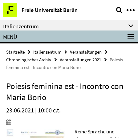
Springe
Service-
Freie Universität Berlin
direkt
Navigation
zu
Italienzentrum
Inhalt
MENÜ
Startseite
Italienzentrum
Veranstaltungen
Chronologisches Archiv
Veranstaltungen 2021
Poiesis
feminina est - Incontro con Maria Borio
Poiesis feminina est - Incontro con
Maria Borio
23.06.2021 | 10:00 c.t.
Reihe Sprache und