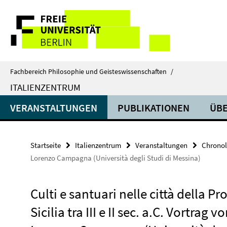
Springe
Service-
direkt
zu
Navigation
Inhalt
Fachbereich Philosophie und Geisteswissenschaften
/
ITALIENZENTRUM
VERANSTALTUNGEN
PUBLIKATIONEN
ÜBE
Startseite
Italienzentrum
Veranstaltungen
Chronol
Lorenzo Campagna (Università degli Studi di Messina)
Culti e santuari nelle città della Pr
Sicilia tra III e II sec. a.C. Vortrag v