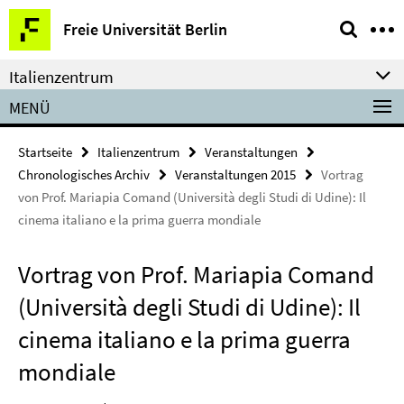
Springe
Service-
Freie Universität Berlin
direkt
Navigation
zu
Italienzentrum
Inhalt
MENÜ
Startseite
Italienzentrum
Veranstaltungen
Chronologisches Archiv
Veranstaltungen 2015
Vortrag
von Prof. Mariapia Comand (Università degli Studi di Udine): Il
cinema italiano e la prima guerra mondiale
Vortrag von Prof. Mariapia Comand
(Università degli Studi di Udine): Il
cinema italiano e la prima guerra
mondiale