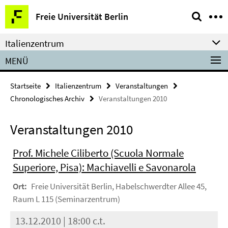
Springe
Service-
Freie Universität Berlin
direkt
Navigation
zu
Italienzentrum
Inhalt
MENÜ
Startseite
Italienzentrum
Veranstaltungen
Chronologisches Archiv
Veranstaltungen 2010
Veranstaltungen 2010
Prof. Michele Ciliberto (Scuola Normale
Superiore, Pisa): Machiavelli e Savonarola
Ort:
Freie Universität Berlin, Habelschwerdter Allee 45,
Raum L 115 (Seminarzentrum)
13.12.2010 | 18:00 c.t.