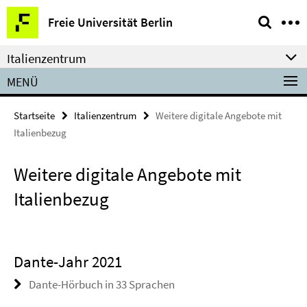
Springe
Service-
Freie Universität Berlin
direkt
Navigation
zu
Italienzentrum
Inhalt
MENÜ
Startseite
Italienzentrum
Weitere digitale Angebote mit
Italienbezug
Weitere digitale Angebote mit
Italienbezug
Dante-Jahr 2021
Dante-Hörbuch in 33 Sprachen