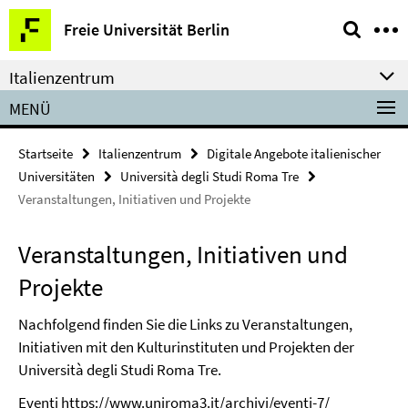
Springe
Service-
Freie Universität Berlin
direkt
Navigation
zu
Italienzentrum
Inhalt
MENÜ
Startseite
Italienzentrum
Digitale Angebote italienischer
Universitäten
Università degli Studi Roma Tre
Veranstaltungen, Initiativen und Projekte
Veranstaltungen, Initiativen und
Projekte
Nachfolgend finden Sie die Links zu Veranstaltungen,
Initiativen mit den Kulturinstituten und Projekten der
Università degli Studi Roma Tre.
Eventi
https://www.uniroma3.it/archivi/eventi-7/