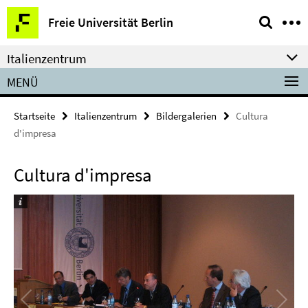
Springe
Service-
Freie Universität Berlin
direkt
Navigation
zu
Italienzentrum
Inhalt
MENÜ
Startseite
Italienzentrum
Bildergalerien
Cultura
d'impresa
Cultura d'impresa