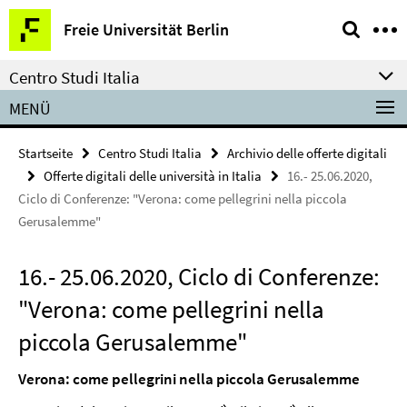
Springe
Service-
Freie Universität Berlin
direkt
Navigation
zu
Centro Studi Italia
Inhalt
MENÜ
Startseite
Centro Studi Italia
Archivio delle offerte digitali
Offerte digitali delle università in Italia
16.- 25.06.2020,
Ciclo di Conferenze: "Verona: come pellegrini nella piccola
Gerusalemme"
16.- 25.06.2020, Ciclo di Conferenze:
"Verona: come pellegrini nella
piccola Gerusalemme"
Verona: come pellegrini nella piccola Gerusalemme