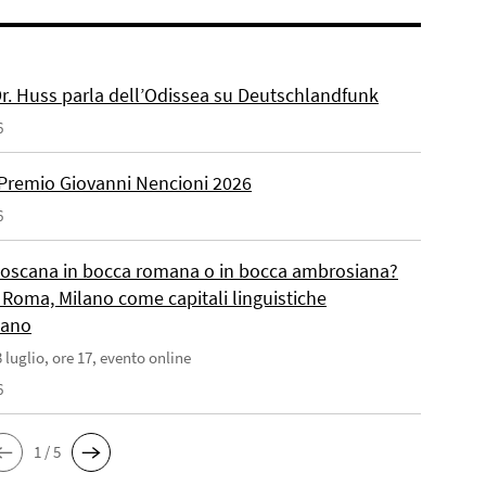
 Dr. Huss parla dell’Odissea su Deutschlandfunk
6
Premio Giovanni Nencioni 2026
6
toscana in bocca romana o in bocca ambrosiana?
 Roma, Milano come capitali linguistiche
liano
 luglio, ore 17, evento online
6
1 / 5