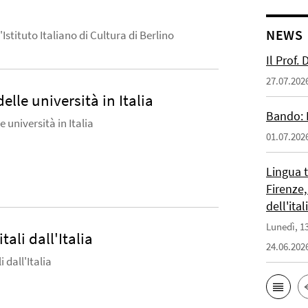
NEWS
l'Istituto Italiano di Cultura di Berlino
Il Prof.
27.07.202
delle università in Italia
Bando: 
le università in Italia
01.07.202
Lingua 
Firenze,
dell'ita
Lunedì, 13
itali dall'Italia
24.06.202
i dall'Italia