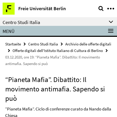
Springe
Service-
Freie Universität Berlin
direkt
Navigation
zu
Centro Studi Italia
Inhalt
MENÜ
Startseite
Centro Studi Italia
Archivio delle offerte digitali
Offerte digitali dell'Istituto Italiano di Cultura di Berlino
03.12.2020, ore 19: “Pianeta Mafia”. Dibattito: Il movimento
antimafia. Sapendo si può
“Pianeta Mafia”. Dibattito: Il
movimento antimafia. Sapendo si
può
“Pianeta Mafia”. Ciclo di conferenze curato da Nando dalla
Chiesa