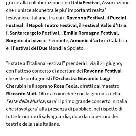
grazie alla collaborazione con
ItaliaFestival
, Associazione
che riunisce alcune tra le piu' importanti realta'
festivaliere italiane, tra cui il
Ravenna Festival
, il
Puccini
Festival
, il
Napoli Teatro Festival
, il
Festival Valle d'Itria
,
il
Santarcargelo Festival
, l'
Emilia Romagna Festival
,
Borgate dal vivo
in Piemonte,
Armonie d'arte
in Calabria
e il
Festival dei Due Mondi
a Spoleto.
"Estate all'italiana Festival" prenderà il via il 21 giugno,
con l'atteso concerto di apertura del
Ravenna Festival
che vede protagonisti l'
Orchestra Giovanile Luigi
Cherubini
e il soprano
Rosa Feola
, diretti dal maestro
Riccardo Muti.
Oltre a coincidere con la giornata della
Festa della Musica
, sara' il primo grande concerto in Italia
che si svolgera' alla presenza di pubblico, nel rispetto di
tutte le norme di salvaguardia, dopo la riapertura dei
teatri e della sale italiane.