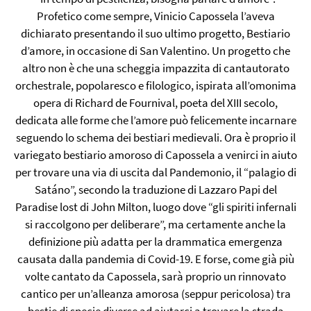
Profetico come sempre, Vinicio Capossela l’aveva
dichiarato presentando il suo ultimo progetto, Bestiario
d’amore, in occasione di San Valentino. Un progetto che
altro non è che una scheggia impazzita di cantautorato
orchestrale, popolaresco e filologico, ispirata all’omonima
opera di Richard de Fournival, poeta del XIII secolo,
dedicata alle forme che l’amore può felicemente incarnare
seguendo lo schema dei bestiari medievali. Ora è proprio il
variegato bestiario amoroso di Capossela a venirci in aiuto
per trovare una via di uscita dal Pandemonio, il “palagio di
Satáno”, secondo la traduzione di Lazzaro Papi del
Paradise lost di John Milton, luogo dove “gli spiriti infernali
si raccolgono per deliberare”, ma certamente anche la
definizione più adatta per la drammatica emergenza
causata dalla pandemia di Covid-19. E forse, come già più
volte cantato da Capossela, sarà proprio un rinnovato
cantico per un’alleanza amorosa (seppur pericolosa) tra