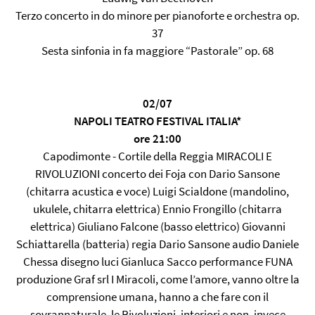
Terzo concerto in do minore per pianoforte e orchestra op.
37
Sesta sinfonia in fa maggiore “Pastorale” op. 68
02/07
NAPOLI TEATRO FESTIVAL ITALIA*
ore 21:00
Capodimonte - Cortile della Reggia MIRACOLI E
RIVOLUZIONI concerto dei Foja con Dario Sansone
(chitarra acustica e voce) Luigi Scialdone (mandolino,
ukulele, chitarra elettrica) Ennio Frongillo (chitarra
elettrica) Giuliano Falcone (basso elettrico) Giovanni
Schiattarella (batteria) regia Dario Sansone audio Daniele
Chessa disegno luci Gianluca Sacco performance FUNA
produzione Graf srl I Miracoli, come l’amore, vanno oltre la
comprensione umana, hanno a che fare con il
sovrannaturale, le Rivoluzioni, interiori e non, invece