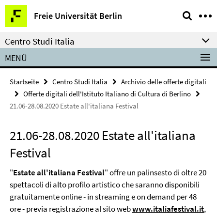
Springe
Service-
Freie Universität Berlin
direkt
Navigation
zu
Centro Studi Italia
Inhalt
MENÜ
Startseite
Centro Studi Italia
Archivio delle offerte digitali
Offerte digitali dell'Istituto Italiano di Cultura di Berlino
21.06-28.08.2020 Estate all'italiana Festival
21.06-28.08.2020 Estate all'italiana
Festival
"
Estate all'italiana Festival
" offre un palinsesto di oltre 20
spettacoli di alto profilo artistico che saranno disponibili
gratuitamente online - in streaming e on demand per 48
ore - previa registrazione al sito web
www.italiafestival.it
,