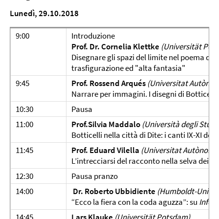
Lunedì, 29.10.2018
9:00
Introduzione
Prof. Dr. Cornelia Klettke
(Universität Pot
Disegnare gli spazi del limite nel poema di D
trasfigurazione ed "alta fantasia"
9:45
Prof. Rossend Arqués
(Universitat Autòno
Narrare per immagini. I disegni di Botticelli
10:30
Pausa
11:00
Prof.Silvia Maddalo
(Università degli Studi 
Botticelli nella città di Dite: i canti IX-XI dell’
11:45
Prof. Eduard Vilella
(Universitat Autònoma
L’intrecciarsi del racconto nella selva dei su
12:30
Pausa pranzo
14:00
Dr. Roberto Ubbidiente
(Humboldt-Univers
“Ecco la fiera con la coda aguzza”: su
Infer
14:45
Lars Klauke
(Universität Potsdam)