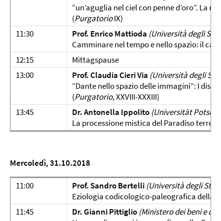
“un’aguglia nel ciel con penne d’oro”. La ra
(
Purgatorio
IX)
11:30
Prof. Enrico Mattioda
(Università degli Stud
Camminare nel tempo e nello spazio: il caso
12:15
Mittagspause
13:00
Prof. Claudia Cieri Via
(Università degli St
“Dante nello spazio delle immagini”: I disegni
(
Purgatorio
, XXVIII-XXXIII)
13:45
Dr. Antonella Ippolito
(Universität Potsda
La processione mistica del Paradiso terrestr
Mercoledì, 31.10.2018
11:00
Prof. Sandro Bertelli
(Università degli Studi
Eziologia codicologico-paleografica della
C
11:45
Dr. Gianni Pittiglio
(Ministero dei beni e del