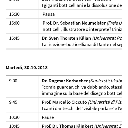
I giganti botticelliani e la dissoluzione degli
15:30
Pausa
16:00
Prof. Dr.
Sebastian Neumeister
(Freie Univ
Botticelli, illustratore o interprete? L’inizio
16:45
Dr. Sven Thorsten Kilian
(Universität Pots
La ricezione botticelliana di Dante nel seg
Martedì, 30.10.2018
9:00
Dr. Dagmar Korbacher
(
Kupferstichkabinet
“com’a guardar, chi va dubbiando, stassi”. R
immagine sulla base del disegno botticellia
9:45
Prof. Marcello Ciccuto
(Università di Pisa)
I canti danteschi del ‘visibile parlare’ e l’el
10:30
Pause
10:45
Prof. Dr. Thomas Klinkert
(Universität Züri