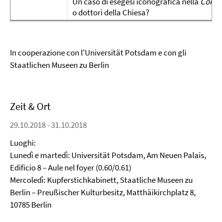
Un caso di esegesi iconografica nella
Comm
o dottori della Chiesa?
In cooperazione con l'Universität Potsdam e con gli
Staatlichen Museen zu Berlin
Zeit & Ort
29.10.2018 - 31.10.2018
Luoghi:
Lunedì e martedì: Universität Potsdam, Am Neuen Palais,
Edificio 8 – Aule nel foyer (0.60/0.61)
Mercoledì: Kupferstichkabinett, Staatliche Museen zu
Berlin – Preußischer Kulturbesitz, Matthäikirchplatz 8,
10785 Berlin