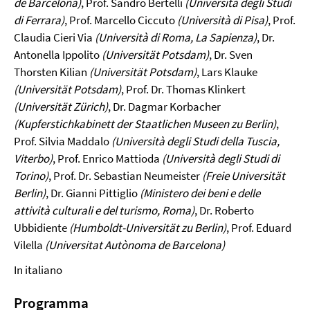
de Barcelona)
, Prof. Sandro Bertelli
(Università degli Studi
di Ferrara)
, Prof. Marcello Ciccuto
(Università di Pisa)
, Prof.
Claudia Cieri Via
(Università di Roma, La Sapienza)
, Dr.
Antonella Ippolito
(Universität Potsdam)
, Dr. Sven
Thorsten Kilian
(Universität Potsdam)
, Lars Klauke
(Universität Potsdam)
, Prof. Dr. Thomas Klinkert
(Universität Zürich)
, Dr. Dagmar Korbacher
(Kupferstichkabinett der Staatlichen Museen zu Berlin)
,
Prof. Silvia Maddalo
(Università degli Studi della Tuscia,
Viterbo)
, Prof. Enrico Mattioda
(Università degli Studi di
Torino)
, Prof. Dr. Sebastian Neumeister
(Freie Universität
Berlin)
, Dr. Gianni Pittiglio
(Ministero dei beni e delle
attività culturali e del turismo, Roma)
, Dr. Roberto
Ubbidiente
(Humboldt-Universität zu Berlin)
, Prof. Eduard
Vilella
(Universitat Autònoma de Barcelona)
In italiano
Programma