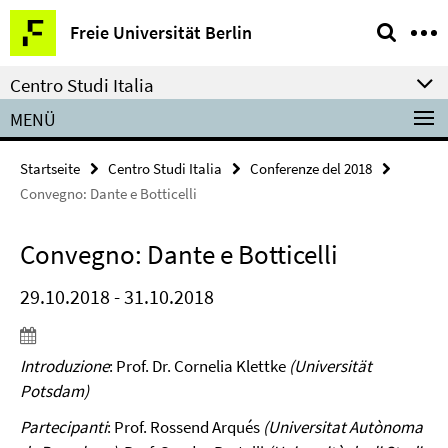
Springe
Service-
Freie Universität Berlin
direkt
Navigation
zu
Centro Studi Italia
Inhalt
MENÜ
Startseite
Centro Studi Italia
Conferenze del 2018
Convegno: Dante e Botticelli
Convegno: Dante e Botticelli
29.10.2018 - 31.10.2018
Introduzione
: Prof. Dr. Cornelia Klettke
(Universität
Potsdam)
Partecipanti
: Prof. Rossend Arqués
(Universitat Autònoma