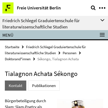
Springe
Service-
Freie Universität Berlin
direkt
Navigation
zu
Friedrich Schlegel Graduiertenschule für
Inhalt
literaturwissenschaftliche Studien
MENÜ
Startseite
Friedrich Schlegel Graduiertenschule für
literaturwissenschaftliche Studien
Personen
Doktorand*innen
Sékongo, Tialagnon Achata
Tialagnon Achata Sékongo
Kontakt
Publikationen
Bürgerbeteiligung durch
Slam: Slam-Poetry als