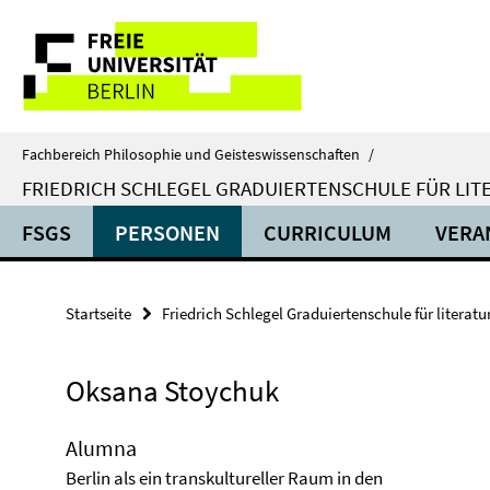
Springe
Service-
direkt
zu
Navigation
Inhalt
Fachbereich Philosophie und Geisteswissenschaften
/
FRIEDRICH SCHLEGEL GRADUIERTENSCHULE FÜR LIT
FSGS
PERSONEN
CURRICULUM
VERA
Startseite
Friedrich Schlegel Graduiertenschule für literat
Oksana Stoychuk
Alumna
Berlin als ein transkultureller Raum in den