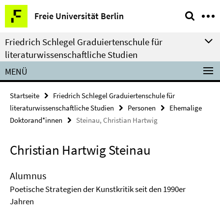
Springe
Service-
Freie Universität Berlin
direkt
Navigation
zu
Friedrich Schlegel Graduiertenschule für
Inhalt
literaturwissenschaftliche Studien
MENÜ
Startseite
Friedrich Schlegel Graduiertenschule für
literaturwissenschaftliche Studien
Personen
Ehemalige
Doktorand*innen
Steinau, Christian Hartwig
Christian Hartwig Steinau
Alumnus
Poetische Strategien der Kunstkritik seit den 1990er
Jahren