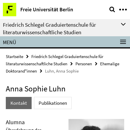
Springe
Service-
Freie Universität Berlin
direkt
Navigation
zu
Friedrich Schlegel Graduiertenschule für
Inhalt
literaturwissenschaftliche Studien
MENÜ
Startseite
Friedrich Schlegel Graduiertenschule für
literaturwissenschaftliche Studien
Personen
Ehemalige
Doktorand*innen
Luhn, Anna Sophie
Anna Sophie Luhn
Kontakt
Publikationen
Alumna