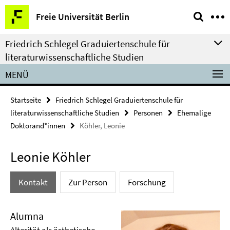
Springe
Service-
Freie Universität Berlin
direkt
Navigation
zu
Friedrich Schlegel Graduiertenschule für
Inhalt
literaturwissenschaftliche Studien
MENÜ
Startseite
Friedrich Schlegel Graduiertenschule für
literaturwissenschaftliche Studien
Personen
Ehemalige
Doktorand*innen
Köhler, Leonie
Leonie Köhler
Kontakt
Zur Person
Forschung
Alumna