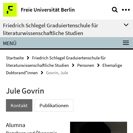
Springe
Service-
Freie Universität Berlin
direkt
Navigation
zu
Friedrich Schlegel Graduiertenschule für
Inhalt
literaturwissenschaftliche Studien
MENÜ
Startseite
Friedrich Schlegel Graduiertenschule für
literaturwissenschaftliche Studien
Personen
Ehemalige
Doktorand*innen
Govrin, Jule
Jule Govrin
Kontakt
Publikationen
Alumna