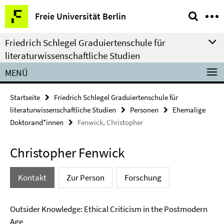
Springe
Service-
Freie Universität Berlin
direkt
Navigation
zu
Friedrich Schlegel Graduiertenschule für
Inhalt
literaturwissenschaftliche Studien
MENÜ
Startseite
Friedrich Schlegel Graduiertenschule für
literaturwissenschaftliche Studien
Personen
Ehemalige
Doktorand*innen
Fenwick, Christopher
Christopher Fenwick
Kontakt
Zur Person
Forschung
Outsider Knowledge: Ethical Criticism in the Postmodern
Age