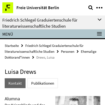
Springe
Service-
Freie Universität Berlin
direkt
Navigation
zu
Friedrich Schlegel Graduiertenschule für
Inhalt
literaturwissenschaftliche Studien
MENÜ
Startseite
Friedrich Schlegel Graduiertenschule für
literaturwissenschaftliche Studien
Personen
Ehemalige
Doktorand*innen
Drews, Luisa
Luisa Drews
Kontakt
Publikationen
Alumna