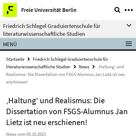
Springe
Service-
Freie Universität Berlin
direkt
Navigation
zu
Friedrich Schlegel Graduiertenschule für
Inhalt
literaturwissenschaftliche Studien
MENÜ
Startseite
Friedrich Schlegel Graduiertenschule für
literaturwissenschaftliche Studien
News
‚Haltung‘ und
Realismus: Die Dissertation von FSGS-Alumnus Jan Lietz ist neu
erschienen!
‚Haltung‘ und Realismus: Die
Dissertation von FSGS-Alumnus Jan
Lietz ist neu erschienen!
News vom 05.10.2023