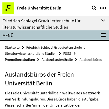
Springe
Service-
Freie Universität Berlin
direkt
Navigation
zu
Friedrich Schlegel Graduiertenschule für
Inhalt
literaturwissenschaftliche Studien
MENÜ
Startseite
Friedrich Schlegel Graduiertenschule für
literaturwissenschaftliche Studien
FSGS
Promotionsstudium
Auslandsaufenthalte
Auslandsbüros
Auslandsbüros der Freien
Universität Berlin
Die Freie Universität unterhält ein
weltweites Netzwerk
von Verbindungsbüros
. Diese Büros haben die Aufgabe,
Wissenschaftler*innen der Universität bei der