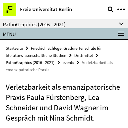
Springe
Service-
Freie Universität Berlin
direkt
Navigation
zu
PathoGraphics (2016 - 2021)
Inhalt
MENÜ
Startseite
Friedrich Schlegel Graduiertenschule für
literaturwissenschaftliche Studien
Drittmittel
PathoGraphics (2016 - 2021)
events
Verletzbarkeit als
emanzipatorische Praxis
Verletzbarkeit als emanzipatorische
Praxis Paula Fürstenberg, Lea
Schneider und David Wagner im
Gespräch mit Nina Schmidt.