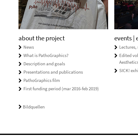
about the project
events |
News
Lectures,
What is PathoGraphics?
Edited vo
Aesthetic
Description and goals
SICK! exh
Presentations and publications
PathoGraphics film
First funding period (mar 2016-feb 2019)
Bildquellen