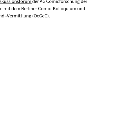
iskussionsforum
der AG Comicforschung der
ion mit dem Berliner Comic‐Kolloquium und
nd ‐Vermittlung (OeGeC).