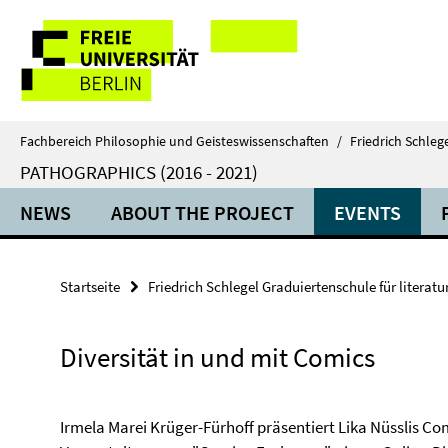
Springe
Service-
direkt
zu
Navigation
Inhalt
Fachbereich Philosophie und Geisteswissenschaften
/
Friedrich Schleg
PATHOGRAPHICS (2016 - 2021)
NEWS
ABOUT THE PROJECT
EVENTS
Startseite
Friedrich Schlegel Graduiertenschule für literat
Diversität in und mit Comics
Irmela Marei Krüger-Fürhoff präsentiert Lika Nüsslis C