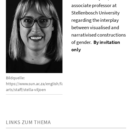
associate professor at
Stellenbosch University
regarding the interplay
between visualised and
narrativised constructions
of gender.
By invitation
only
Bildquelle:
https://www.sun.ac.za/english/faculty/arts/visual-
arts/staff/stella-viljoen
LINKS ZUM THEMA