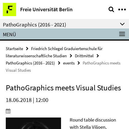
Springe
Service-
Freie Universität Berlin
direkt
Navigation
zu
PathoGraphics (2016 - 2021)
Inhalt
MENÜ
Startseite
Friedrich Schlegel Graduiertenschule für
literaturwissenschaftliche Studien
Drittmittel
PathoGraphics (2016 - 2021)
events
PathoGraphics meets
Visual Studies
PathoGraphics meets Visual Studies
18.06.2018 | 12:00
Round table discussion
with Stella Viljoen,