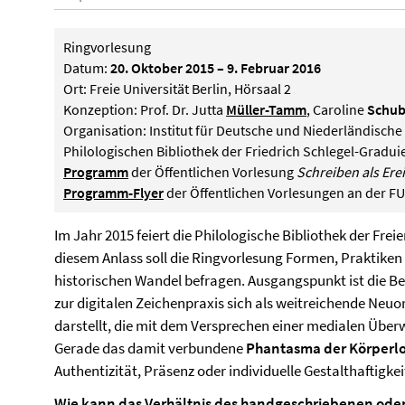
Ringvorlesung
Datum:
20. Oktober 2015
–
9. Februar 2016
Ort: Freie Universität Berlin, Hörsaal 2
Konzeption: Prof. Dr. Jutta
Müller-Tamm
, Caroline
Schub
Organisation: Institut für Deutsche und Niederländische
Philologischen Bibliothek der Friedrich Schlegel-Gradui
Programm
der Öffentlichen Vorlesung
Schreiben als Ere
Programm-Flyer
der Öffentlichen Vorlesungen an d
Im Jahr 2015 feiert die Philologische Bibliothek der Frei
diesem Anlass soll die Ringvorlesung Formen, Praktiken 
historischen Wandel befragen. Ausgangspunkt ist die 
zur digitalen Zeichenpraxis sich als weitreichende Neu
darstellt, die mit dem Versprechen einer medialen Über
Gerade das damit verbundene
Phantasma der Körperlo
Authentizität, Präsenz oder individuelle Gestalthaftigke
Wie kann das Verhältnis des handgeschriebenen oder