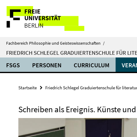
Springe
Service-
direkt
zu
Navigation
Inhalt
Fachbereich Philosophie und Geisteswissenschaften
/
FRIEDRICH SCHLEGEL GRADUIERTENSCHULE FÜR LIT
FSGS
PERSONEN
CURRICULUM
VERA
Startseite
Friedrich Schlegel Graduiertenschule für literat
Schreiben als Ereignis. Künste und 