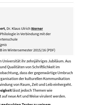
ert
, Dr. Klaus Ulrich
Werner
 Philologie in Verbindung mit der
ertenschule
ignis
er FUB im Wintersemester 2015/16 (PDF)
en Universität ihr zehnjähriges Jubiläum. Aus
und Qualitäten von Schriftlichkeit im
Beobachtung, dass der gegenwärtige Umbruch
organisation der kulturellen Kommunikation
windung von Raum, Zeit und Leib einhergeht.
sigkeit
lässt jedoch Themen wie
it auf neue Art und Weise virulent werden.
 gedruckten Textes zu seinem