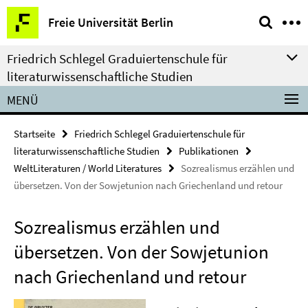
Springe
Service-
Freie Universität Berlin
direkt
Navigation
zu
Friedrich Schlegel Graduiertenschule für
Inhalt
literaturwissenschaftliche Studien
MENÜ
Startseite
Friedrich Schlegel Graduiertenschule für
literaturwissenschaftliche Studien
Publikationen
WeltLiteraturen / World Literatures
Sozrealismus erzählen und
übersetzen. Von der Sowjetunion nach Griechenland und retour
Sozrealismus erzählen und
übersetzen. Von der Sowjetunion
nach Griechenland und retour