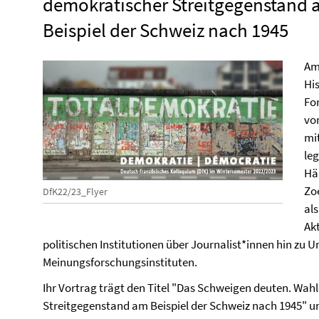
demokratischer Streitgegenstand
Beispiel der Schweiz nach 1945
Am
His
Fo
vo
mi
leg
Hä
Zo
DfK22/23_Flyer
al
Ak
politischen Institutionen über Journalist*innen hin zu U
Meinungsforschungsinstituten.
Ihr Vortrag trägt den Titel "Das Schweigen deuten. Wah
Streitgegenstand am Beispiel der Schweiz nach 1945" und