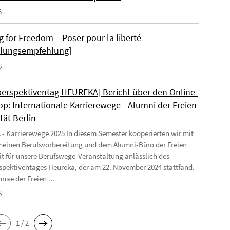
6
g for Freedom – Poser pour la liberté
llungsempfehlung]
6
perspektiventag HEUREKA] Bericht über den Online-
p: Internationale Karrierewege - Alumni der Freien
tät Berlin
 Karrierewege 2025 In diesem Semester kooperierten wir mit
meinen Berufsvorbereitung und dem Alumni-Büro der Freien
ät für unsere Berufswege-Veranstaltung anlässlich des
spektiventages Heureka, der am 22. November 2024 stattfand.
nae der Freien ...
6
1 / 2