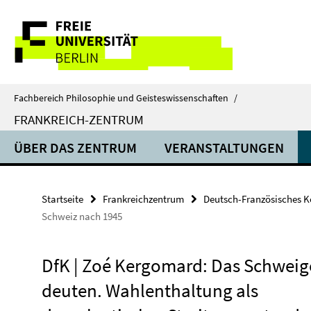
Springe
Service-
direkt
zu
Navigation
Inhalt
Fachbereich Philosophie und Geisteswissenschaften
/
FRANKREICH-ZENTRUM
ÜBER DAS ZENTRUM
VERANSTALTUNGEN
Startseite
Frankreichzentrum
Deutsch-Französisches 
Schweiz nach 1945
DfK | Zoé Kergomard: Das Schwei
deuten. Wahlenthaltung als