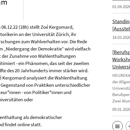
 am
01.04.202
Standin
 06.12.22 (18h) stellt Zoé Kergomard,
[Ausste
torikerin an der Universität Zürich, ihr
18.03.202
rschungen zum Wahlverhalten vor. Die Rede
m „Niedergang der Demokratie“ wird vielfach
[Berufs
t der Zunahme von Wahlenthaltungen
Worksho
itimiert - ein Phänomen, das seit der zweiten
Universi
lfte des 20 Jahrhunderts immer stärker wird.
HEUREKA -
é Kergomard analysiert die Wahlenthaltung
der Allge
s Gegenstand von Praktiken unterschiedlicher
Universit
teur*innen - von Politiker*innen und
Berufsper
niversitäten oder
Zwei Alum
09.01.202
lenthaltung als demokratischer
 findet online statt.