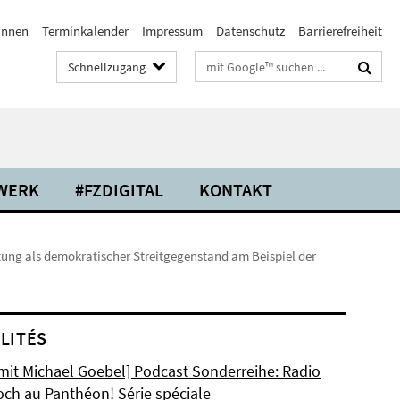
/innen
Terminkalender
Impressum
Datenschutz
Barrierefreiheit
Suchbegriffe
Schnellzugang
WERK
#FZDIGITAL
KONTAKT
ung als demokratischer Streitgegenstand am Beispiel der
LITÉS
 mit Michael Goebel] Podcast Sonderreihe: Radio
och au Panthéon! Série spéciale