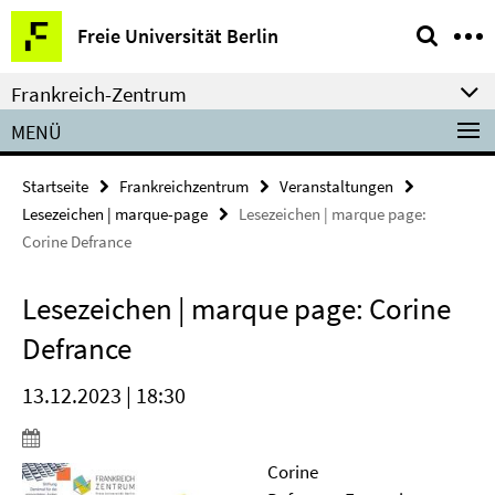
Springe
Service-
Freie Universität Berlin
direkt
Navigation
zu
Frankreich-Zentrum
Inhalt
MENÜ
Startseite
Frankreichzentrum
Veranstaltungen
Lesezeichen | marque-page
Lesezeichen | marque page:
Corine Defrance
Lesezeichen | marque page: Corine
Defrance
13.12.2023 | 18:30
Corine