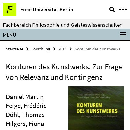
Springe
Service-
Freie Universität Berlin
direkt
Navigation
zu
Fachbereich Philosophie und Geisteswissenschaften
Inhalt
MENÜ
Startseite
Forschung
2013
Konturen des Kunstwerks
Konturen des Kunstwerks. Zur Frage
von Relevanz und Kontingenz
Daniel Martin
Feige
,
Frédéric
Döhl
, Thomas
Hilgers, Fiona