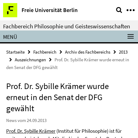
Springe
Service-
Freie Universität Berlin
direkt
Navigation
zu
Fachbereich Philosophie und Geisteswissenschaften
Inhalt
MENÜ
Startseite
Fachbereich
Archiv des Fachbereichs
2013
Auszeichnungen
Prof. Dr. Sybille Krämer wurde erneut in
den Senat der DFG gewählt
Prof. Dr. Sybille Krämer wurde
erneut in den Senat der DFG
gewählt
News vom 24.09.2013
Prof. Dr. Sybille Krämer
(Institut für Philosophie) ist für