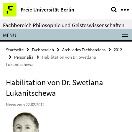
Springe
Service-
Freie Universität Berlin
direkt
Navigation
zu
Fachbereich Philosophie und Geisteswissenschaften
Inhalt
MENÜ
Startseite
Fachbereich
Archiv des Fachbereichs
2012
Personalia
Habilitation von Dr. Swetlana
Lukanitschewa
Habilitation von Dr. Swetlana
Lukanitschewa
News vom 22.02.2012