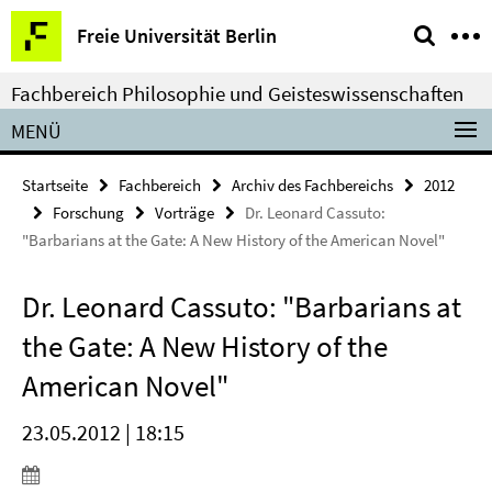
Springe
Service-
Freie Universität Berlin
direkt
Navigation
zu
Fachbereich Philosophie und Geisteswissenschaften
Inhalt
MENÜ
Startseite
Fachbereich
Archiv des Fachbereichs
2012
Forschung
Vorträge
Dr. Leonard Cassuto:
"Barbarians at the Gate: A New History of the American Novel"
Dr. Leonard Cassuto: "Barbarians at
the Gate: A New History of the
American Novel"
23.05.2012 | 18:15