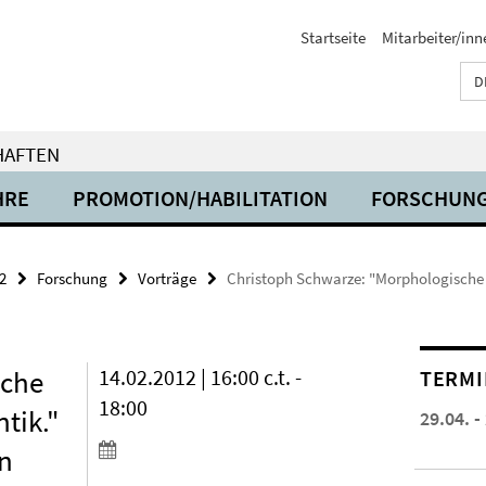
Startseite
Mitarbeiter/inn
D
HAFTEN
HRE
PROMOTION/HABILITATION
FORSCHUN
2
Forschung
Vorträge
Christoph Schwarze: "Morphologische 
sche
14.02.2012 | 16:00 c.t. -
TERMI
18:00
tik."
29.04. -
en