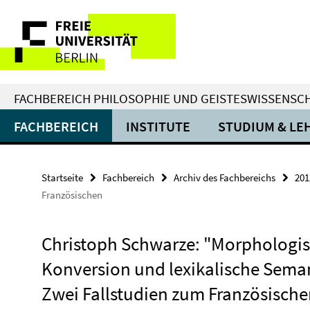
Springe
Service-
direkt
zu
Navigation
Inhalt
FACHBEREICH PHILOSOPHIE UND GEISTESWISSENSC
FACHBEREICH
INSTITUTE
STUDIUM & LE
Startseite
Fachbereich
Archiv des Fachbereichs
201
Französischen
Christoph Schwarze: "Morphologi
Konversion und lexikalische Seman
Zwei Fallstudien zum Französisch