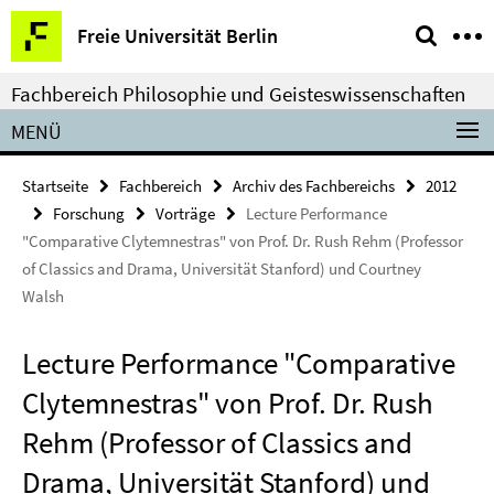
Springe
Service-
Freie Universität Berlin
direkt
Navigation
zu
Fachbereich Philosophie und Geisteswissenschaften
Inhalt
MENÜ
Startseite
Fachbereich
Archiv des Fachbereichs
2012
Forschung
Vorträge
Lecture Performance
"Comparative Clytemnestras" von Prof. Dr. Rush Rehm (Professor
of Classics and Drama, Universität Stanford) und Courtney
Walsh
Lecture Performance "Comparative
Clytemnestras" von Prof. Dr. Rush
Rehm (Professor of Classics and
Drama, Universität Stanford) und