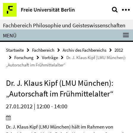
Springe
Service-
Freie Universität Berlin
direkt
Navigation
zu
Fachbereich Philosophie und Geisteswissenschaften
Inhalt
MENÜ
Startseite
Fachbereich
Archiv des Fachbereichs
2012
Forschung
Vorträge
Dr. J. Klaus Kipf (LMU München):
„Autorschaft im Frühmittelalter“
Dr. J. Klaus Kipf (LMU München):
„Autorschaft im Frühmittelalter“
27.01.2012 | 12:00 - 14:00
Dr. J. Klaus Kipf (LMU München) hält im Rahmen von