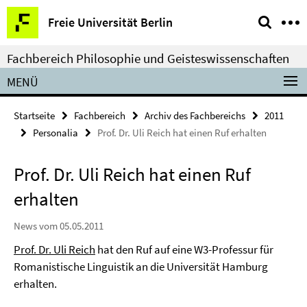
Springe
Service-
Freie Universität Berlin
direkt
Navigation
zu
Fachbereich Philosophie und Geisteswissenschaften
Inhalt
MENÜ
Startseite
Fachbereich
Archiv des Fachbereichs
2011
Personalia
Prof. Dr. Uli Reich hat einen Ruf erhalten
Prof. Dr. Uli Reich hat einen Ruf
erhalten
News vom 05.05.2011
Prof. Dr. Uli Reich
hat den Ruf auf eine W3-Professur für
Romanistische Linguistik an die Universität Hamburg
erhalten.