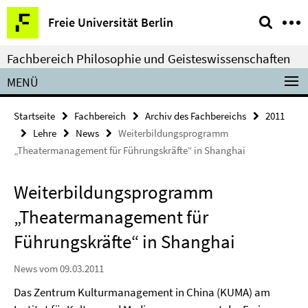
Springe
Service-
Freie Universität Berlin
direkt
Navigation
zu
Fachbereich Philosophie und Geisteswissenschaften
Inhalt
MENÜ
Startseite
Fachbereich
Archiv des Fachbereichs
2011
Lehre
News
Weiterbildungsprogramm
„Theatermanagement für Führungskräfte“ in Shanghai
Weiterbildungsprogramm
„Theatermanagement für
Führungskräfte“ in Shanghai
News vom 09.03.2011
Das Zentrum Kulturmanagement in China (KUMA) am