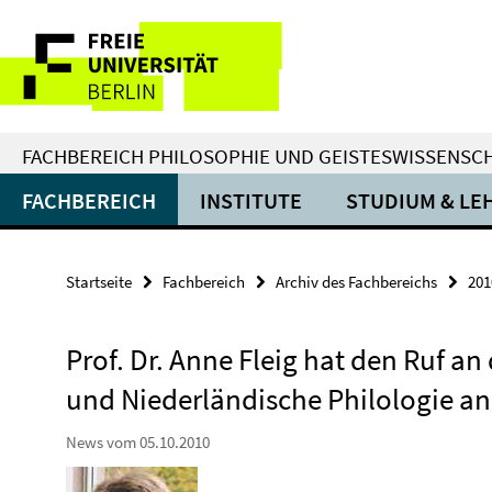
Springe
Service-
direkt
zu
Navigation
Inhalt
FACHBEREICH PHILOSOPHIE UND GEISTESWISSENSC
FACHBEREICH
INSTITUTE
STUDIUM & LE
Startseite
Fachbereich
Archiv des Fachbereichs
201
Prof. Dr. Anne Fleig hat den Ruf an 
und Niederländische Philologie
News vom 05.10.2010