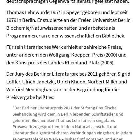
deutschsprachigen Gegenwartsliteratur geleistet haben.
Thomas Lehr wurde 1957 in Speyer geboren und lebt seit
1979 in Berlin. Er studierte an der Freien Universität Berlin
Biochemie/Naturwissenschaften und arbeitete als
Programmierer an einer wissenschaftlichen Bibliothek.
Für sein literarisches Werk erhielt er zahlreiche Preise,
unter anderem den Wolfgang-Koeppen-Preis (2000) und
den Kunstpreis des Landes Rheinland-Pfalz (2006).
Der Jury des Berliner Literaturpreises 2011 gehören Sigrid
Löffler, Ulrich Janetzki, Ulrich Khuon, Norbert Miller und
Winfried Menninghaus an. In der Begründung für die
Preisvergabe heißt es:
"Der Berliner Literaturpreis 2011 der Stiftung Preußische
Seehandlung wird dem in Berlin lebenden Schriftsteller und
gelernten Biochemiker Thomas Lehr für sein singuläres
Prosawerk zugesprochen, in dem Naturwissenschaft und
Literatur die eigentümlichsten Verbindungen eingehen. In jedem
seiner erzählenden Werke – bisher fünf Romanen und einer