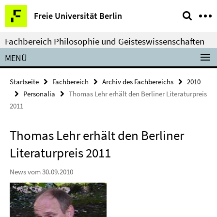
Springe
Service-
Freie Universität Berlin
direkt
Navigation
zu
Fachbereich Philosophie und Geisteswissenschaften
Inhalt
MENÜ
Startseite
Fachbereich
Archiv des Fachbereichs
2010
Personalia
Thomas Lehr erhält den Berliner Literaturpreis
2011
Thomas Lehr erhält den Berliner
Literaturpreis 2011
News vom 30.09.2010