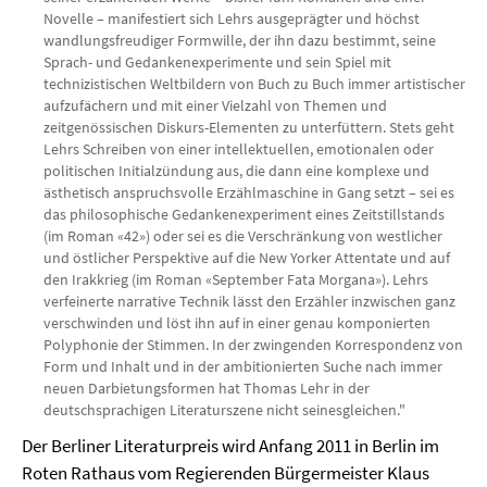
Novelle – manifestiert sich Lehrs ausgeprägter und höchst
wandlungsfreudiger Formwille, der ihn dazu bestimmt, seine
Sprach- und Gedankenexperimente und sein Spiel mit
technizistischen Weltbildern von Buch zu Buch immer artistischer
aufzufächern und mit einer Vielzahl von Themen und
zeitgenössischen Diskurs-Elementen zu unterfüttern. Stets geht
Lehrs Schreiben von einer intellektuellen, emotionalen oder
politischen Initialzündung aus, die dann eine komplexe und
ästhetisch anspruchsvolle Erzählmaschine in Gang setzt – sei es
das philosophische Gedankenexperiment eines Zeitstillstands
(im Roman «42») oder sei es die Verschränkung von westlicher
und östlicher Perspektive auf die New Yorker Attentate und auf
den Irakkrieg (im Roman «September Fata Morgana»). Lehrs
verfeinerte narrative Technik lässt den Erzähler inzwischen ganz
verschwinden und löst ihn auf in einer genau komponierten
Polyphonie der Stimmen. In der zwingenden Korrespondenz von
Form und Inhalt und in der ambitionierten Suche nach immer
neuen Darbietungsformen hat Thomas Lehr in der
deutschsprachigen Literaturszene nicht seinesgleichen."
Der Berliner Literaturpreis wird Anfang 2011 in Berlin im
Roten Rathaus vom Regierenden Bürgermeister Klaus