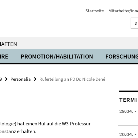
Startseite
Mitarbeiter/inn
D
HAFTEN
HRE
PROMOTION/HABILITATION
FORSCHUN
9
Personalia
Ruferteilung an PD Dr. Nicole Dehé
TERMI
29.04. -
ilologie) hat einen Ruf auf die W3-Professur
onstanz erhalten.
20.04. -