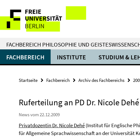
Springe
Service-
direkt
zu
Navigation
Inhalt
FACHBEREICH PHILOSOPHIE UND GEISTESWISSENSC
FACHBEREICH
INSTITUTE
STUDIUM & LE
Startseite
Fachbereich
Archiv des Fachbereichs
200
Ruferteilung an PD Dr. Nicole Dehé
News vom 22.12.2009
Privatdozentin Dr. Nicole Dehé
(Institut für Englische Ph
für Allgemeine Sprachwissenschaft an der Universität K