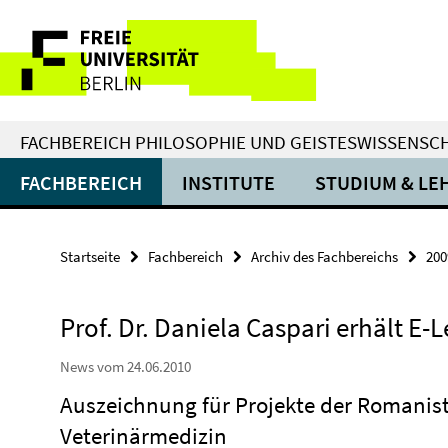
Springe
Service-
direkt
zu
Navigation
Inhalt
FACHBEREICH PHILOSOPHIE UND GEISTESWISSENSC
FACHBEREICH
INSTITUTE
STUDIUM & LE
Startseite
Fachbereich
Archiv des Fachbereichs
200
Prof. Dr. Daniela Caspari erhält E-
News vom 24.06.2010
Auszeichnung für Projekte der Romanist
Veterinärmedizin