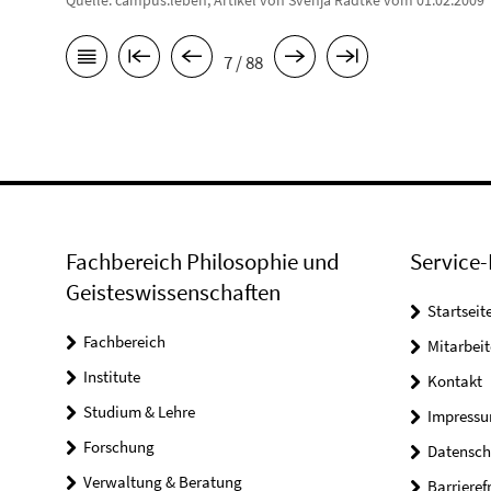
Quelle: campus.leben, Artikel von Svenja Radtke vom 01.02.2009
7 / 88
Fachbereich Philosophie und
Service-
Geisteswissenschaften
Startseit
Fachbereich
Mitarbeit
Institute
Kontakt
Studium & Lehre
Impress
Forschung
Datensch
Verwaltung & Beratung
Barrieref